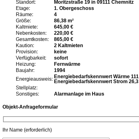
Standort:
Moritzstraße 19 in 09111 Chemnitz
Etage:
1. Obergeschoss
Räume:
4
Größe:
86,38 m²
Kaltmiete:
645,00 €
Nebenkosten:
220,00 €
Gesamtkosten:
865,00 €
Kaution:
2 Kaltmieten
Provision:
keine
Verfügbarkeit:
sofort
Heizung:
Fernwärme
Baujahr:
1994
Energiebedarfskennwert Wärme 111,
Energieausweis:
Energiebedarfskennwert Strom 26,3
Stellplatz:
Sonstiges:
Alarmanlage im Haus
Objekt-Anfrageformular
Ihr Name (erforderlich)