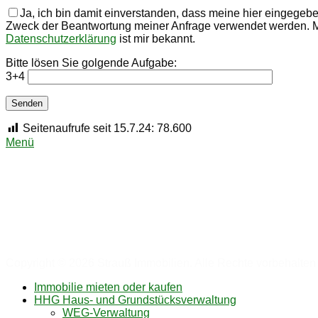
Ja, ich bin damit einverstanden, dass meine hier eingege
Zweck der Beantwortung meiner Anfrage verwendet werden. Mei
Datenschutzerklärung
ist mir bekannt.
Bitte lösen Sie golgende Aufgabe:
3+4
Seitenaufrufe seit 15.7.24:
78.600
Menü
Strauß Immobilien – Andreas Strauß
Zwickauer Straße 190 | 09116 Chemnitz
Tel: 0371-3559338-0 | Fax:3559338-15
Mail: info@a-strauss-immobilien.de
Copyright © 2026 Strauß Immobilien. Alle Rechte vorbehalten
Nach
Immobilie mieten oder kaufen
oben
HHG Haus- und Grundstücksverwaltung
WEG-Verwaltung