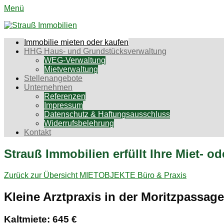
Menü
Strauß Immobilien
Aktiv für Sie in Chemnitz und Umgebung
Erstes
Zum
Immobilie mieten oder kaufen
Inhalt:
HHG Haus- und Grundstücksverwaltung
Menü
WEG-Verwaltung
Mietverwaltung
Stellenangebote
Unternehmen
Referenzen
Impressum
Datenschutz & Haftungsausschluss
Widerrufsbelehrung
Kontakt
Strauß Immobilien erfüllt Ihre Miet- 
Zurück zur Übersicht
MIETOBJEKTE
Büro & Praxis
Kleine Arztpraxis in der Moritzpassage
Kaltmiete: 645 €