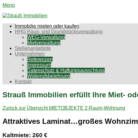
Menü
Strauß Immobilien
Aktiv für Sie in Chemnitz und Umgebung
Erstes
Zum
Immobilie mieten oder kaufen
Inhalt:
HHG Haus- und Grundstücksverwaltung
Menü
WEG-Verwaltung
Mietverwaltung
Stellenangebote
Unternehmen
Referenzen
Impressum
Datenschutz & Haftungsausschluss
Widerrufsbelehrung
Kontakt
Strauß Immobilien erfüllt Ihre Miet- 
Zurück zur Übersicht
MIETOBJEKTE
2-Raum-Wohnung
Attraktives Laminat…großes Wohnzim
Kaltmiete: 260 €