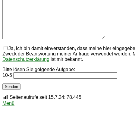
Ja, ich bin damit einverstanden, dass meine hier eingege
Zweck der Beantwortung meiner Anfrage verwendet werden. Mei
Datenschutzerklärung
ist mir bekannt.
Bitte lösen Sie golgende Aufgabe:
10-5
Seitenaufrufe seit 15.7.24:
78.445
Menü
Strauß Immobilien – Andreas Strauß
Zwickauer Straße 190 | 09116 Chemnitz
Tel: 0371-3559338-0 | Fax:3559338-15