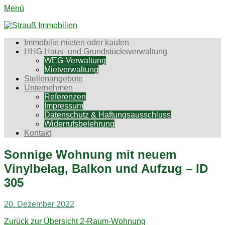
Menü
Strauß Immobilien
Aktiv für Sie in Chemnitz und Umgebung
Erstes
Zum
Immobilie mieten oder kaufen
Inhalt:
HHG Haus- und Grundstücksverwaltung
Menü
WEG-Verwaltung
Mietverwaltung
Stellenangebote
Unternehmen
Referenzen
Impressum
Datenschutz & Haftungsausschluss
Widerrufsbelehrung
Kontakt
Sonnige Wohnung mit neuem
Vinylbelag, Balkon und Aufzug – ID
305
Gepostet
Autor
20. Dezember 2022
am
Zurück zur Übersicht
2-Raum-Wohnung