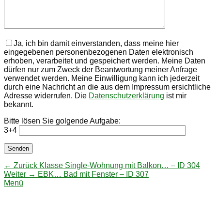
Ja, ich bin damit einverstanden, dass meine hier
eingegebenen personenbezogenen Daten elektronisch
erhoben, verarbeitet und gespeichert werden. Meine Daten
dürfen nur zum Zweck der Beantwortung meiner Anfrage
verwendet werden. Meine Einwilligung kann ich jederzeit
durch eine Nachricht an die aus dem Impressum ersichtliche
Adresse widerrufen. Die
Datenschutzerklärung
ist mir
bekannt.
Bitte lösen Sie golgende Aufgabe:
3+4
Beitragsnavigation
Vorhergehender
← Zurück
Klasse Single-Wohnung mit Balkon… – ID 304
Nächster
Beitrag:
Weiter →
EBK… Bad mit Fenster – ID 307
Beitrag:
Menü
Strauß Immobilien – Andreas Strauß
Zwickauer Straße 190 | 09116 Chemnitz