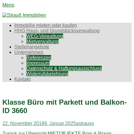
Menü
Strauß Immobilien
Aktiv für Sie in Chemnitz und Umgebung
Erstes
Zum
Immobilie mieten oder kaufen
Inhalt:
HHG Haus- und Grundstücksverwaltung
Menü
WEG-Verwaltung
Mietverwaltung
Stellenangebote
Unternehmen
Referenzen
Impressum
Datenschutz & Haftungsausschluss
Widerrufsbelehrung
Kontakt
Klasse Büro mit Parkett und Balkon-
ID 3660
Gepostet
Autor
22. November 2018
9. Januar 2025
astrauss
am
Zurück zur Übersicht
MIETOBJEKTE
Büro & Praxis